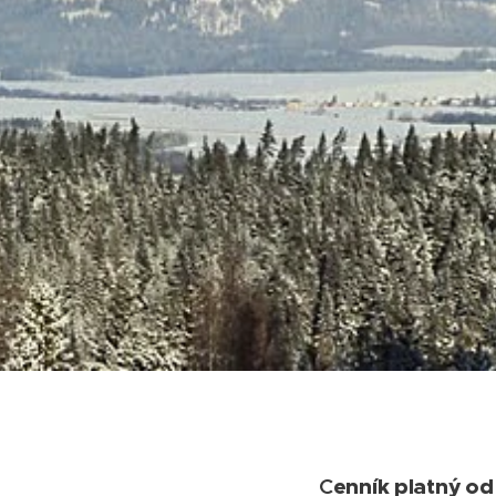
C
enník platný od