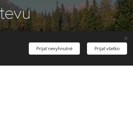
števu
Prijať nevyhnutné
Prijať všetko