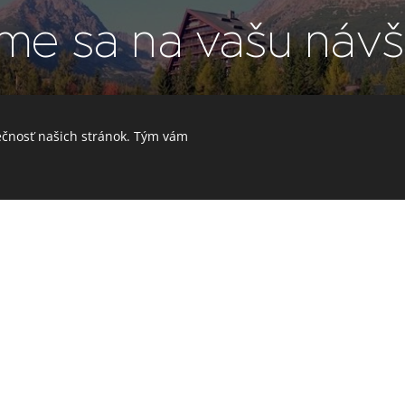
me sa na vašu náv
Ubytovanie pri Zubačke
ečnosť našich stránok. Tým vám
 16/2, Tatranská Štrba
05 350 185
Ubytovanie pri Zubačke | 2026 | Vitajte na horách