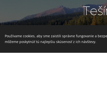
Teší
Používame cookies, aby sme zaistili správne fungovanie a bezp
Partizánska
môžeme poskytnúť tú najlepšiu skúsenosť z ich návštevy.
+421 9