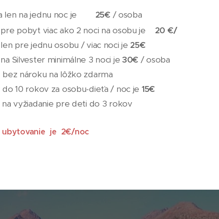
 len na jednu noc je
25€
/ osoba
 pre pobyt viac ako 2 noci na osobu je
20 €/
len pre jednu osobu / viac noci je
25€
na Silvester minimálne 3 noci je
30€
/ osoba
v bez nároku na lôžko zdarma
 do 10 rokov za osobu-dieťa / noc je
15€
 na vyžiadanie pre deti do 3 rokov
a ubytovanie je 2€/noc